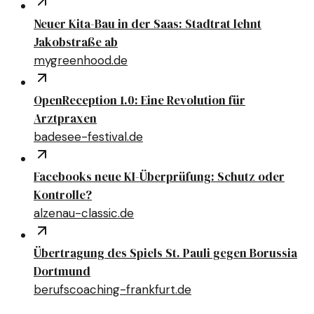
Neuer Kita-Bau in der Saas: Stadtrat lehnt
Jakobstraße ab
mygreenhood.de
OpenReception 1.0: Eine Revolution für
Arztpraxen
badesee-festival.de
Facebooks neue KI-Überprüfung: Schutz oder
Kontrolle?
alzenau-classic.de
Übertragung des Spiels St. Pauli gegen Borussia
Dortmund
berufscoaching-frankfurt.de